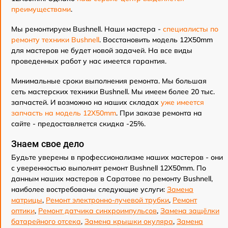
преимуществами
.
Мы ремонтируем Bushnell. Наши мастера -
специалисты по
ремонту техники Bushnell
. Восстановить модель 12X50mm
для мастеров не будет новой задачей. На все виды
проведенных работ у нас имеется гарантия.
Минимальные сроки выполнения ремонта. Мы большая
сеть мастерских техники Bushnell. Мы имеем более 20 тыс.
запчастей. И возможно на наших складах
уже имеется
запчасть на модель 12X50mm
. При заказе ремонта на
сайте - предоставляется скидка -25%.
Знаем свое дело
Будьте уверены в профессионализме наших мастеров - они
с уверенностью выполнят ремонт Bushnell 12X50mm. По
данным наших мастеров в Саратове по ремонту Bushnell,
наиболее востребованы следующие услуги:
Замена
матрицы
,
Ремонт электронно-лучевой трубки
,
Ремонт
оптики
,
Ремонт датчика синхроимпульсов
,
Замена защёлки
батарейного отсека
,
Замена крышки окуляра
,
Замена