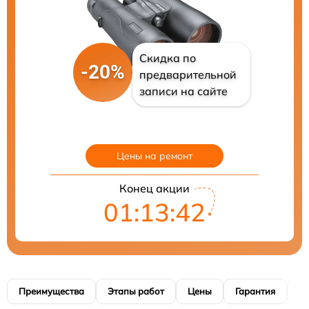
Скидка по
-20%
предварительной
записи на сайте
Цены на ремонт
Конец акции
01:13:41
Преимущества
Этапы работ
Цены
Гарантия
М