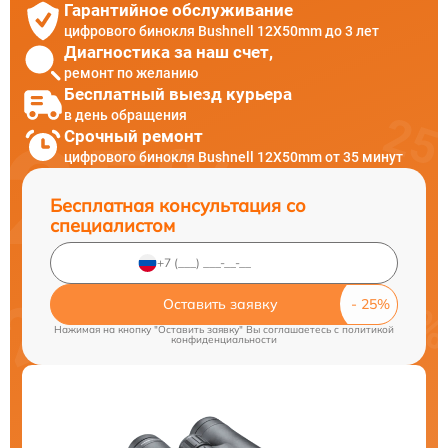
Гарантийное обслуживание
цифрового бинокля Bushnell 12X50mm до 3 лет
Диагностика за наш счет,
ремонт по желанию
Бесплатный выезд курьера
в день обращения
Срочный ремонт
цифрового бинокля Bushnell 12X50mm от 35 минут
Бесплатная консультация со
специалистом
Оставить заявку
Нажимая на кнопку "Оставить заявку" Вы соглашаетесь c
политикой
конфиденциальности